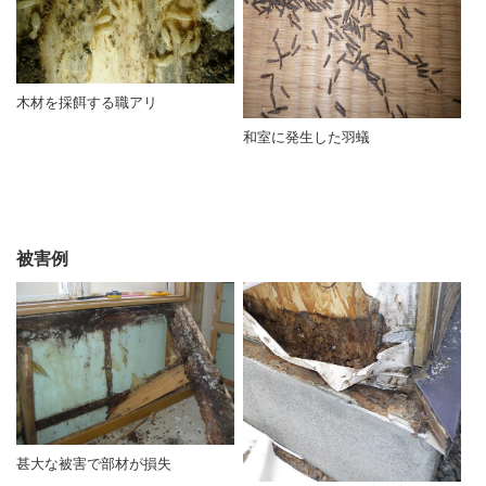
木材を採餌する職アリ
和室に発生した羽蟻
被害例
甚大な被害で部材が損失